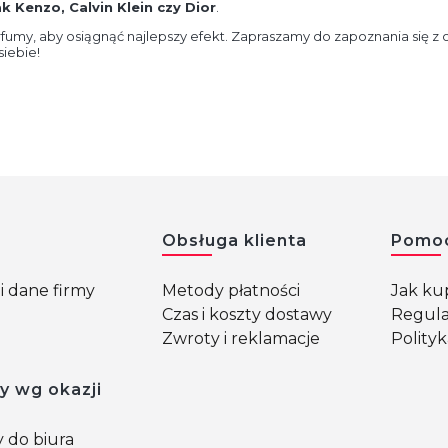
k Kenzo, Calvin Klein czy Dior
.
rfumy, aby osiągnąć najlepszy efekt. Zapraszamy do zapoznania się z 
siebie!
w stopce
Obsługa klienta
Pomo
i dane firmy
Metody płatności
Jak k
Czas i koszty dostawy
Regul
Zwroty i reklamacje
Polity
y wg okazji
 do biura