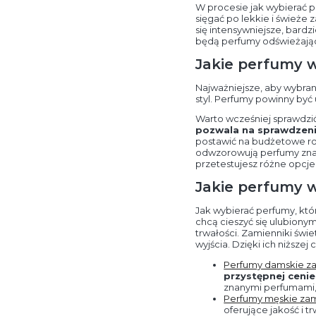
W procesie jak wybierać p
sięgać po lekkie i świeże
się intensywniejsze, bardz
będą perfumy odświeżające
Jakie perfumy 
Najważniejsze, aby wybran
styl. Perfumy powinny być
Warto wcześniej sprawdzi
pozwala na sprawdzeni
postawić na budżetowe ro
odwzorowują perfumy znan
przetestujesz różne opcj
Jakie perfumy w
Jak wybierać perfumy, kt
chcą cieszyć się ulubiony
trwałości. Zamienniki świ
wyjścia. Dzięki ich niższe
Perfumy damskie za
przystępnej cenie
znanymi perfumami, 
Perfumy męskie zam
oferujące jakość i t