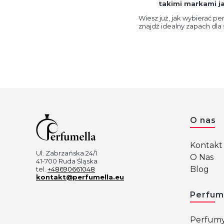
takimi markami ja
Wiesz już, jak wybierać pe
znajdź idealny zapach dla 
Linki 
O nas
Kontakt 
Ul. Zabrzańska 24/1
O Nas
41-700 Ruda Śląska
Blog
tel.
+48690661048
kontakt@perfumella.eu
Perfum
Perfumy