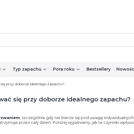
e
Typ zapachu
Pora roku
Bestsellery
Nowośc
się przy doborze idealnego zapachu?
wać się przy doborze idealnego zapachu?
wyzwaniem
, szczególnie gdy nie bierze się pod uwagę indywidualnych c
 utrzymuje przez cały dzień. Poniżej wyjaśniamy, jak te czynniki wpły