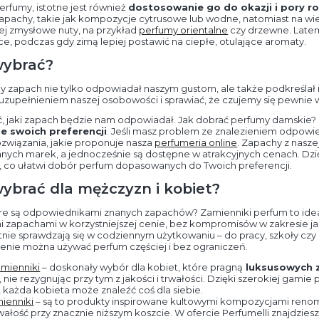
erfumy, istotne jest również
dostosowanie go do okazji i pory r
 zapachy, takie jak kompozycje cytrusowe lub wodne, natomiast na w
iej zmysłowe nuty, na przykład
perfumy orientalne
czy drzewne. Late
, podczas gdy zimą lepiej postawić na ciepłe, otulające aromaty.
wybrać?
y zapach nie tylko odpowiadał naszym gustom, ale także podkreślał i
 uzupełnieniem naszej osobowości i sprawiać, że czujemy się pewnie w
ć, jaki zapach będzie nam odpowiadał. Jak dobrać perfumy damskie?
e swoich preferencji
. Jeśli masz problem ze znalezieniem odpowi
związania, jakie proponuje nasza
perfumeria online
. Zapachy z naszej
ych marek, a jednocześnie są dostępne w atrakcyjnych cenach. Dzię
e, co ułatwi dobór perfum dopasowanych do Twoich preferencji.
ybrać dla mężczyzn i kobiet?
óre są odpowiednikami znanych zapachów? Zamienniki perfum to idea
mi zapachami w korzystniejszej cenie, bez kompromisów w zakresie jak
etnie sprawdzają się w codziennym użytkowaniu – do pracy, szkoły cz
j cenie można używać perfum częściej i bez ograniczeń.
mienniki
– doskonały wybór dla kobiet, które pragną
luksusowych 
, nie rezygnując przy tym z jakości i trwałości. Dzięki szerokiej gam
każda kobieta może znaleźć coś dla siebie.
ienniki
– są to produkty inspirowane kultowymi kompozycjami ren
rwałość przy znacznie niższym koszcie. W ofercie Perfumelli znajdzies