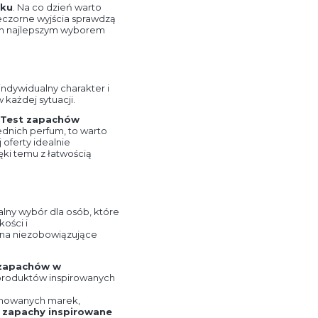
oku
. Na co dzień warto
ieczorne wyjścia sprawdzą
m najlepszym wyborem
ndywidualny charakter i
 każdej sytuacji.
Test zapachów
ednich perfum, to warto
 oferty idealnie
ki temu z łatwością
lny wybór dla osób, które
ości i
y na niezobowiązujące
zapachów w
ie produktów inspirowanych
omowanych marek,
z
zapachy inspirowane