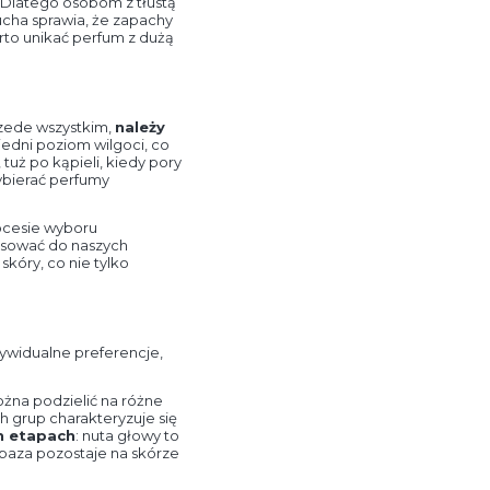
. Dlatego osobom z tłustą
sucha sprawia, że zapachy
arto unikać perfum z dużą
rzede wszystkim,
należy
edni poziom wilgoci, co
uż po kąpieli, kiedy pory
ybierać perfumy
cesie wyboru
asować do naszych
skóry, co nie tylko
dywidualne preferencje,
żna podzielić na różne
h grup charakteryzuje się
ch etapach
: nuta głowy to
 baza pozostaje na skórze