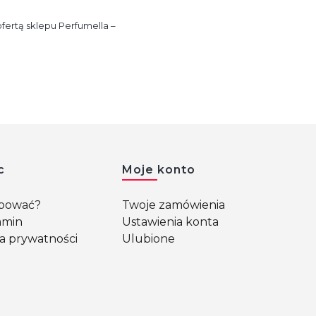
ofertą sklepu Perfumella –
c
Moje konto
upować?
Twoje zamówienia
amin
Ustawienia konta
ka prywatności
Ulubione