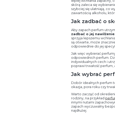
lepiej wchłania zapachy, c
skórą zaleca się wybieran
szybciej się ulatniają, c
zawartością alkoholu, kt
Jak zadbać o sk
Aby zapach perfum utrzymy
zadbać o jej nawilżenie
sprzyja lepszemu wchłania
są otwarte, może znacznie
odpowiednie do jej specyf
Jak więc wybierać perfum
odpowiednich perfum. Dzi
indywidualnych cech i utrz
poprawi trwałość perfum, a
Jak wybrać per
Dobór idealnych perfum to
okazja, pora roku czy trw
Warto zacząć od określen
rodziny, na przykład
perf
innymi nutami zapachowym
zapach wyczuwalny bezpośr
najdłużej.