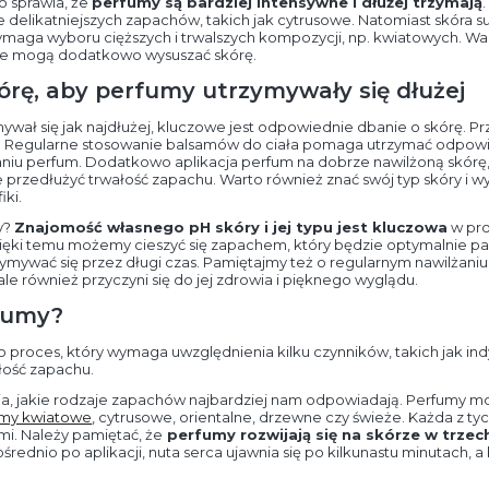
o sprawia, że
perfumy są bardziej intensywne i dłużej trzymają
ie delikatniejszych zapachów, takich jak cytrusowe. Natomiast skóra 
o wymaga wyboru cięższych i trwalszych kompozycji, np. kwiatowych. W
óre mogą dodatkowo wysuszać skórę.
órę, aby perfumy utrzymywały się dłużej
wał się jak najdłużej, kluczowe jest odpowiednie dbanie o skórę. P
. Regularne stosowanie balsamów do ciała pomaga utrzymać odpowi
niu perfum. Dodatkowo aplikacja perfum na dobrze nawilżoną skórę, t
 przedłużyć trwałość zapachu. Warto również znać swój typ skóry i w
iki.
y?
Znajomość własnego pH skóry i jej typu jest kluczowa
w pro
ęki temu możemy cieszyć się zapachem, który będzie optymalnie p
ymywać się przez długi czas. Pamiętajmy też o regularnym nawilżaniu 
le również przyczyni się do jej zdrowia i pięknego wyglądu.
fumy?
 proces, który wymaga uwzględnienia kilku czynników, takich jak in
ałość zapachu.
ia, jakie rodzaje zapachów najbardziej nam odpowiadają. Perfumy mo
umy kwiatowe
, cytrusowe, orientalne, drzewne czy świeże. Każda z tyc
i. Należy pamiętać, że
perfumy rozwijają się na skórze w trze
ednio po aplikacji, nuta serca ujawnia się po kilkunastu minutach, a