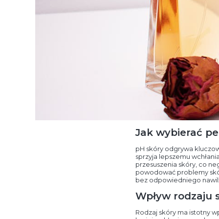
Jak wybierać p
pH skóry odgrywa kluczo
sprzyja lepszemu wchłani
przesuszenia skóry, co ne
powodować problemy skórn
bez odpowiedniego nawilż
Wpływ rodzaju s
Rodzaj skóry ma istotny wpł