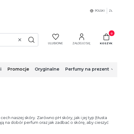
POLSKI
ZŁ
Produkty w koszy
Wyczyść
Szukaj
ULUBIONE
ZALOGUJ SIĘ
KOSZYK
i
Promocje
Oryginalne
Perfumy na prezent
ech naszej skóry. Zarówno pH skóry, jak i jej typ (tłusta
wają na dobór perfum oraz jak zadbać o skórę, aby cieszyć