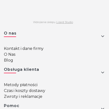
Wdrożenie sklepu
Lizard Studio
Linki w stopce
O nas
Kontakt i dane firmy
O Nas
Blog
Obsługa klienta
Metody płatności
Czas i koszty dostawy
Zwroty i reklamacje
Pomoc