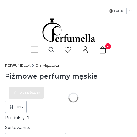
POLSKI
ZŁ
Produkty w koszyku
Otwórz wyszukiwarkę
PERFUMELLA
Dla Mężczyzn
Piżmowe perfumy męskie
Dla Mężczyzn
Filtry
Produkty:
1
Lista produktów
Sortowanie: