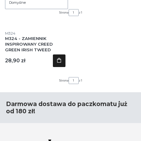
Domyślne
Strona
z 1
Kod produktu
M324
M324 - ZAMIENNIK
INSPIROWANY CREED
GREEN IRISH TWEED
Cena
28,90 zł
Strona
z 1
Darmowa dostawa do paczkomatu już
od 180 zł!