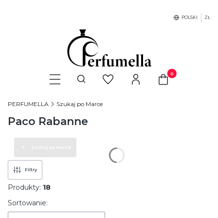
POLSKI
ZŁ
Produkty w koszyku
Otwórz wyszukiwarkę
PERFUMELLA
Szukaj po Marce
Paco Rabanne
Szukaj po Marce
Filtry
Produkty:
18
Lista produktów
Sortowanie: