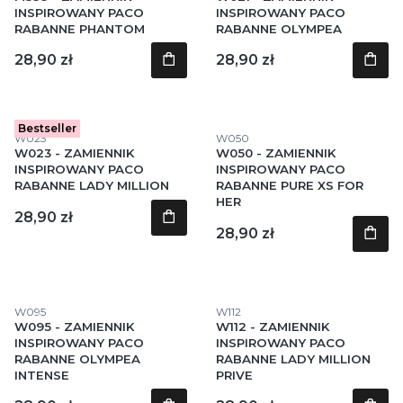
INSPIROWANY PACO
INSPIROWANY PACO
RABANNE PHANTOM
RABANNE OLYMPEA
Cena
Cena
28,90 zł
28,90 zł
Bestseller
Kod produktu
Kod produktu
W023
W050
W023 - ZAMIENNIK
W050 - ZAMIENNIK
INSPIROWANY PACO
INSPIROWANY PACO
RABANNE LADY MILLION
RABANNE PURE XS FOR
HER
Cena
28,90 zł
Cena
28,90 zł
Kod produktu
Kod produktu
W095
W112
W095 - ZAMIENNIK
W112 - ZAMIENNIK
INSPIROWANY PACO
INSPIROWANY PACO
RABANNE OLYMPEA
RABANNE LADY MILLION
INTENSE
PRIVE