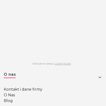
Wdrożenie sklepu
Lizard Studio
Linki w stopce
O nas
Kontakt i dane firmy
O Nas
Blog