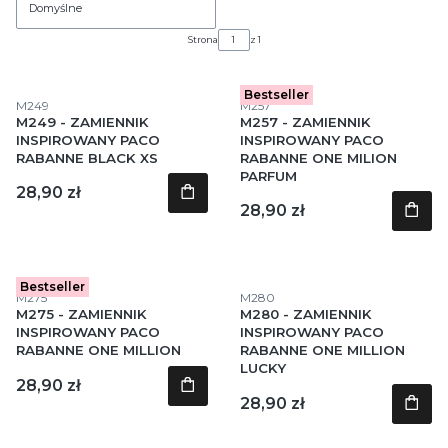
Domyślne
Strona
z 1
Bestseller
Kod produktu
Kod produktu
M249
M257
M249 - ZAMIENNIK
M257 - ZAMIENNIK
INSPIROWANY PACO
INSPIROWANY PACO
RABANNE BLACK XS
RABANNE ONE MILION
PARFUM
Cena
28,90 zł
Cena
28,90 zł
Bestseller
Kod produktu
Kod produktu
M275
M280
M275 - ZAMIENNIK
M280 - ZAMIENNIK
INSPIROWANY PACO
INSPIROWANY PACO
RABANNE ONE MILLION
RABANNE ONE MILLION
LUCKY
Cena
28,90 zł
Cena
28,90 zł