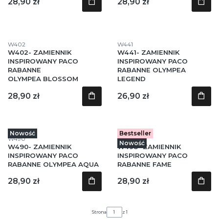
Cena
Cena
28,90 zł
28,90 zł
Kod produktu
Kod produktu
W402
W441
W402- ZAMIENNIK
W441- ZAMIENNIK
INSPIROWANY PACO
INSPIROWANY PACO
RABANNE
RABANNE OLYMPEA
OLYMPEA BLOSSOM
LEGEND
Cena
Cena
28,90 zł
26,90 zł
Nowość
Bestseller
Kod produktu
Kod produktu
W490
W498
Nowość
W490- ZAMIENNIK
W498- ZAMIENNIK
INSPIROWANY PACO
INSPIROWANY PACO
RABANNE OLYMPEA AQUA
RABANNE FAME
Cena
Cena
28,90 zł
28,90 zł
Strona
z 1