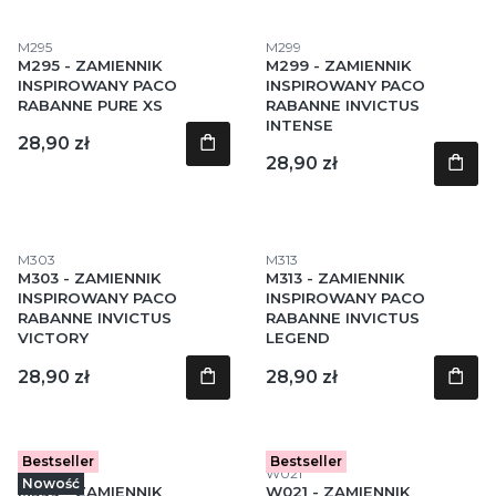
Kod produktu
Kod produktu
M295
M299
M295 - ZAMIENNIK
M299 - ZAMIENNIK
INSPIROWANY PACO
INSPIROWANY PACO
RABANNE PURE XS
RABANNE INVICTUS
INTENSE
Cena
28,90 zł
Cena
28,90 zł
Kod produktu
Kod produktu
M303
M313
M303 - ZAMIENNIK
M313 - ZAMIENNIK
INSPIROWANY PACO
INSPIROWANY PACO
RABANNE INVICTUS
RABANNE INVICTUS
VICTORY
LEGEND
Cena
Cena
28,90 zł
28,90 zł
Bestseller
Bestseller
Kod produktu
Kod produktu
M399
W021
Nowość
M399 - ZAMIENNIK
W021 - ZAMIENNIK