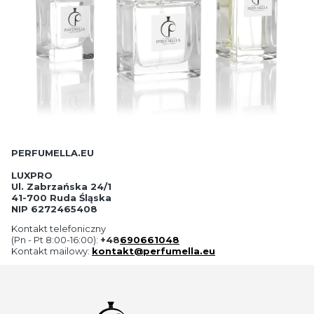
PERFUMELLA.EU
L
UXPRO
Ul. Zabrzańska 24/1
41-700 Ruda Śląska
NIP 6272465408
Kontakt telefoniczny
(Pn - Pt 8:00-16:00):
+48
690661048
Kontakt mailowy:
kontakt@perfumella.eu