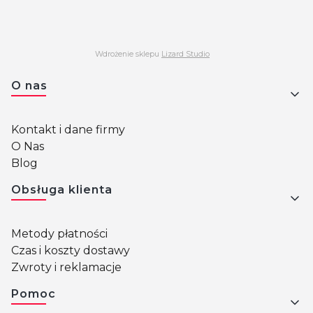
Wdrożenie sklepu
Lizard Studio
Linki w stopce
O nas
Kontakt i dane firmy
O Nas
Blog
Obsługa klienta
Metody płatności
Czas i koszty dostawy
Zwroty i reklamacje
Pomoc