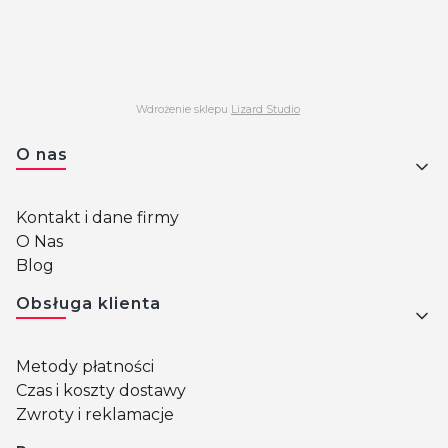
Wdrożenie sklepu
Lizard Studio
Linki w stopce
O nas
Kontakt i dane firmy
O Nas
Blog
Obsługa klienta
Metody płatności
Czas i koszty dostawy
Zwroty i reklamacje