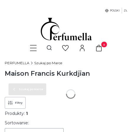
POLSKI
ZŁ
Produkty w koszyku
Otwórz wyszukiwarkę
PERFUMELLA
Szukaj po Marce
Maison Francis Kurkdjian
Szukaj po Marce
Filtry
Produkty:
1
Lista produktów
Sortowanie: