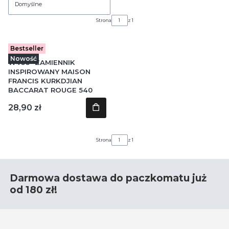
Domyślne
Strona
z 1
Bestseller
Kod produktu
W466
Nowość
W466- ZAMIENNIK
INSPIROWANY MAISON
FRANCIS KURKDJIAN
BACCARAT ROUGE 540
Cena
28,90 zł
Strona
z 1
Darmowa dostawa do paczkomatu już
od 180 zł!