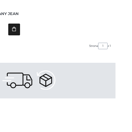
ANY JEAN
Strona
z 1