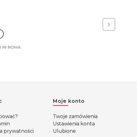
 IN ROMA
c
Moje konto
upować?
Twoje zamówienia
amin
Ustawienia konta
ka prywatności
Ulubione