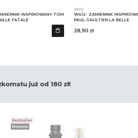
tu
Kod produktu
W412
ZAMIENNIK INSPIROWANY TOM
W412- ZAMIENNIK INSPIROW
NILLE FATALE
PAUL GAULTIER LA BELLE
Cena
28,90 zł
omatu już od 180 zł!
Bestseller
Nowość