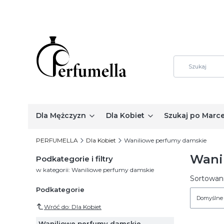
Dla Mężczyzn
Dla Kobiet
Szukaj po Marc
PERFUMELLA
Dla Kobiet
Waniliowe perfumy damskie
Wani
Podkategorie i filtry
w kategorii: Waniliowe perfumy damskie
Lista
Sortowani
Podkategorie
Domyślne
Wróć do: Dla Kobiet
Waniliowe perfumy damskie