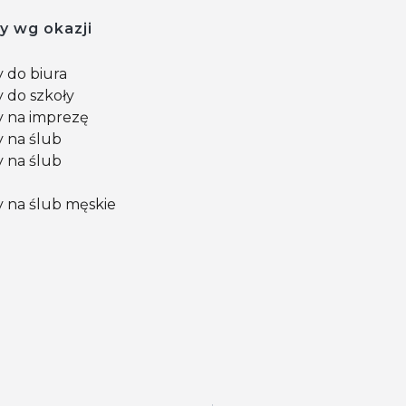
y wg okazji
 do biura
 do szkoły
 na imprezę
 na ślub
 na ślub
 na ślub męskie