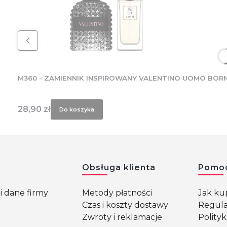
M360 - ZAMIENNIK INSPIROWANY VALENTINO UOMO BORN
Cena
28,90 zł
Do koszyka
w stopce
Obsługa klienta
Pomo
i dane firmy
Metody płatności
Jak k
Czas i koszty dostawy
Regul
Zwroty i reklamacje
Polity