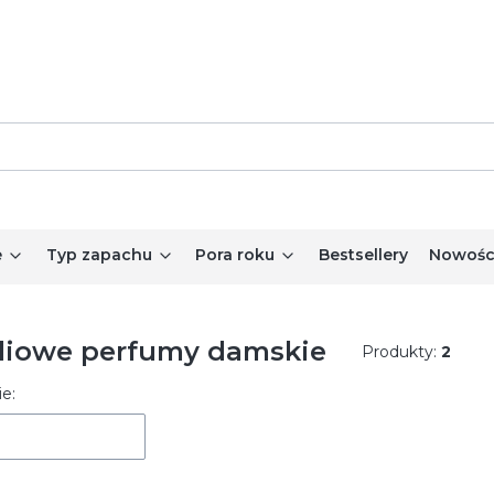
e
Typ zapachu
Pora roku
Bestsellery
Nowośc
liowe perfumy damskie
Produkty:
2
 produktów
e: