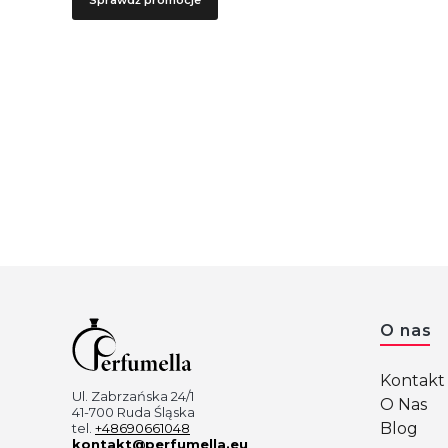
Linki 
O nas
Kontakt 
Ul. Zabrzańska 24/1
O Nas
41-700 Ruda Śląska
Blog
tel.
+48690661048
kontakt@perfumella.eu