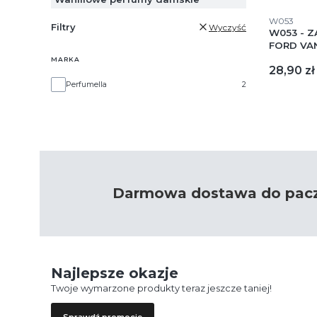
Kod produk
W053
Filtry
Wyczyść
W053 - 
FORD VA
MARKA
Cena
28,90 zł
Marka
Perfumella
2
Darmowa dostawa do paczk
Najlepsze okazje
Twoje wymarzone produkty teraz jeszcze taniej!
Sprawdź promocje