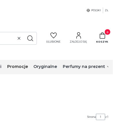
POLSKI
ZŁ
Produkty w koszy
Wyczyść
Szukaj
ULUBIONE
ZALOGUJ SIĘ
KOSZYK
i
Promocje
Oryginalne
Perfumy na prezent
Strona
z 1