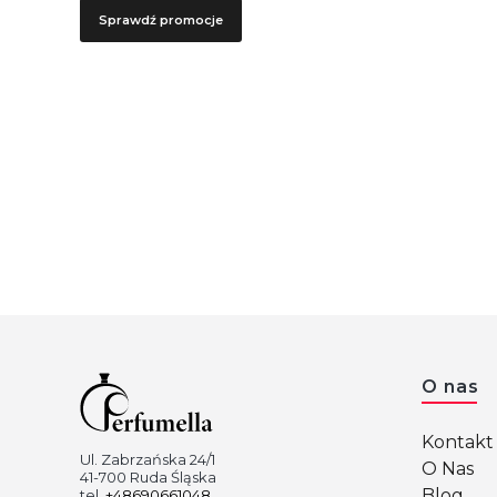
Sprawdź promocje
Linki 
O nas
Kontakt 
Ul. Zabrzańska 24/1
O Nas
41-700 Ruda Śląska
Blog
tel.
+48690661048