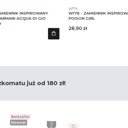
tu
Kod produktu
W176
AMIENNIK INSPIROWANY
W176 - ZAMIENNIK INSPIRO
ARMANI ACQUA DI GIO
POISON GIRL
O
Cena
28,90 zł
omatu już od 180 zł!
Bestseller
Nowość