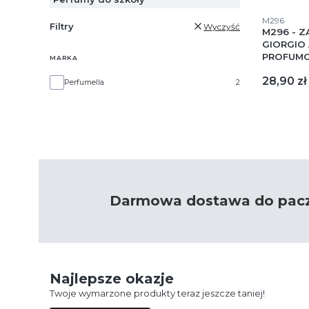
Kod produk
M296
Filtry
Wyczyść
M296 - Z
GIORGIO 
PROFUM
MARKA
Cena
28,90 zł
Marka
Perfumella
2
Darmowa dostawa do paczk
Najlepsze okazje
Twoje wymarzone produkty teraz jeszcze taniej!