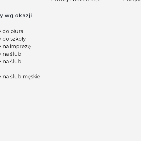
y wg okazji
 do biura
 do szkoły
 na imprezę
 na ślub
 na ślub
 na ślub męskie