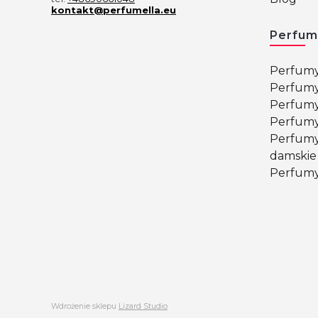
kontakt@perfumella.eu
Perfum
Perfumy
Perfumy
Perfumy
Perfumy
Perfumy
damskie
Perfumy
Wdrożenie sklepu
Lizard Studio