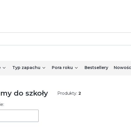
e
Typ zapachu
Pora roku
Bestsellery
Nowośc
umy do szkoły
Produkty:
2
 produktów
e: