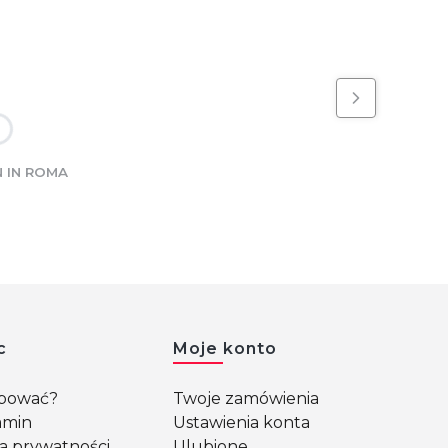
 IN ROMA
c
Moje konto
upować?
Twoje zamówienia
amin
Ustawienia konta
ka prywatności
Ulubione