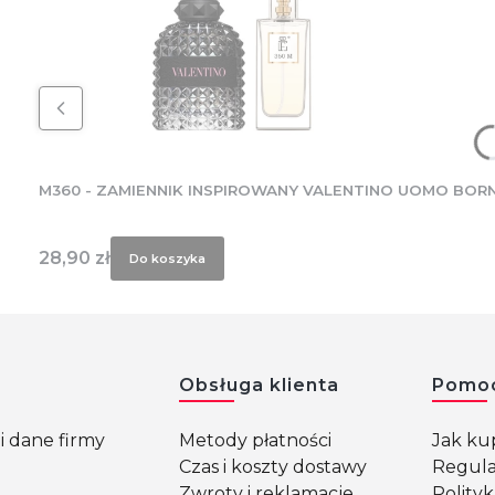
M360 - ZAMIENNIK INSPIROWANY VALENTINO UOMO BORN
Cena
28,90 zł
Do koszyka
w stopce
Obsługa klienta
Pomo
i dane firmy
Metody płatności
Jak k
Czas i koszty dostawy
Regul
Zwroty i reklamacje
Polity