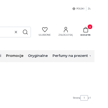
POLSKI
ZŁ
Produkty w koszy
Wyczyść
Szukaj
ULUBIONE
ZALOGUJ SIĘ
KOSZYK
i
Promocje
Oryginalne
Perfumy na prezent
Strona
z 1