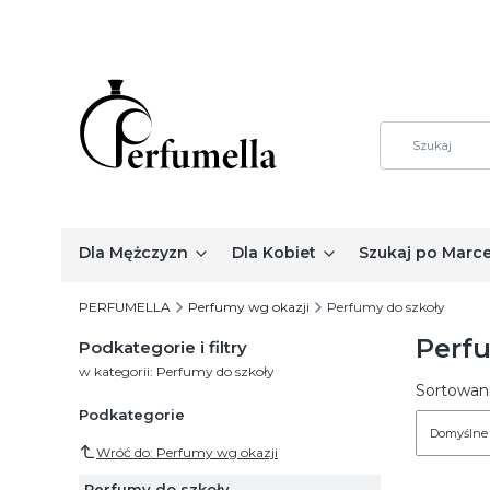
Dla Mężczyzn
Dla Kobiet
Szukaj po Marc
PERFUMELLA
Perfumy wg okazji
Perfumy do szkoły
Perf
Podkategorie i filtry
w kategorii: Perfumy do szkoły
Lista
Sortowani
Podkategorie
Domyślne
Wróć do: Perfumy wg okazji
Perfumy do szkoły