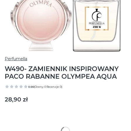
Perfumella
W490- ZAMIENNIK INSPIROWANY
PACO RABANNE OLYMPEA AQUA
0.00
(Oceny: 0 Recenzje: 0)
Cena
28,90 zł
Wybierz wariant produktu:
Poszczególne warianty mogą różnić się ceną