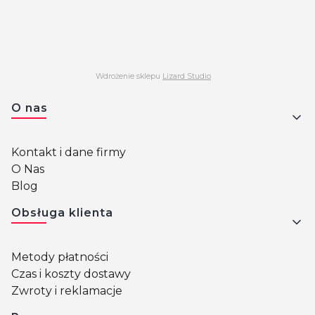
Wdrożenie sklepu
Lizard Studio
Linki w stopce
O nas
Kontakt i dane firmy
O Nas
Blog
Obsługa klienta
Metody płatności
Czas i koszty dostawy
Zwroty i reklamacje