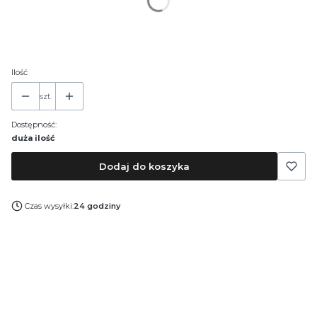
*
Pojemność
30 ml
50 ml
100 ml
Ilość
szt.
Dostępność:
duża ilość
Dodaj do koszyka
Czas wysyłki:
24 godziny