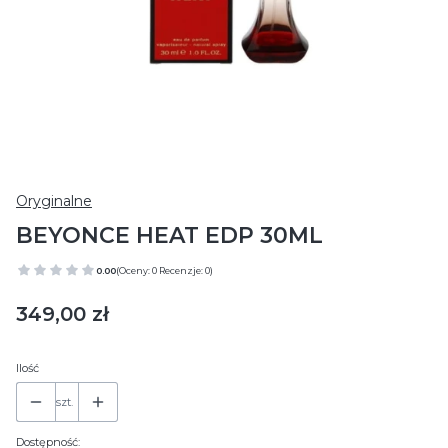
Oryginalne
BEYONCE HEAT EDP 30ML
0.00
(Oceny: 0 Recenzje: 0)
Cena
349,00 zł
Ilość
szt.
Dostępność: