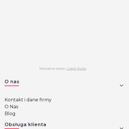
Wdrożenie sklepu
Lizard Studio
Linki w stopce
O nas
Kontakt i dane firmy
O Nas
Blog
Obsługa klienta