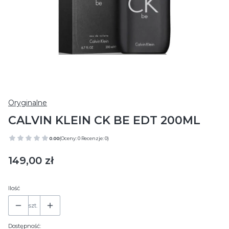
Oryginalne
CALVIN KLEIN CK BE EDT 200ML
0.00
(Oceny: 0 Recenzje: 0)
Cena
149,00 zł
Ilość
szt.
Dostępność: