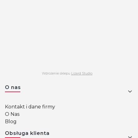
Wdrożenie sklepu
Lizard Studio
Linki w stopce
O nas
Kontakt i dane firmy
O Nas
Blog
Obsługa klienta