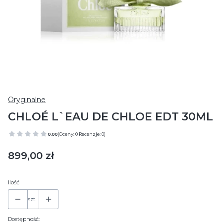
Oryginalne
CHLOÉ L`EAU DE CHLOE EDT 30ML
0.00
(Oceny: 0 Recenzje: 0)
Cena
899,00 zł
Ilość
szt.
Dostępność: