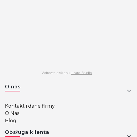
Wdrożenie sklepu
Lizard Studio
Linki w stopce
O nas
Kontakt i dane firmy
O Nas
Blog
Obsługa klienta