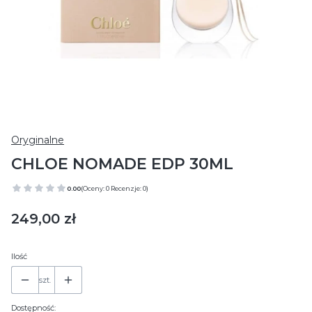
Oryginalne
CHLOE NOMADE EDP 30ML
0.00
(Oceny: 0 Recenzje: 0)
Cena
249,00 zł
Ilość
szt.
Dostępność: