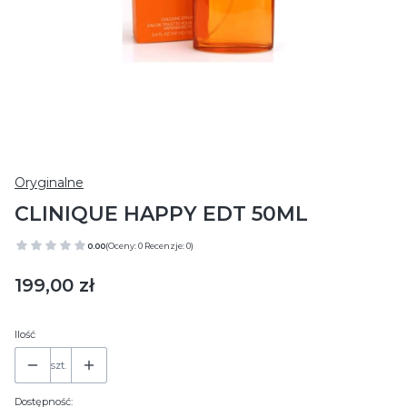
Oryginalne
CLINIQUE HAPPY EDT 50ML
0.00
(Oceny: 0 Recenzje: 0)
Cena
199,00 zł
Ilość
szt.
Dostępność: