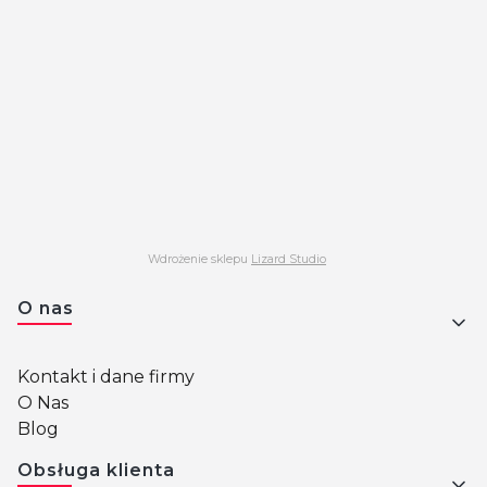
Wdrożenie sklepu
Lizard Studio
Linki w stopce
O nas
Kontakt i dane firmy
O Nas
Blog
Obsługa klienta