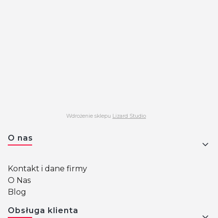
Wdrożenie sklepu
Lizard Studio
Linki w stopce
O nas
Kontakt i dane firmy
O Nas
Blog
Obsługa klienta