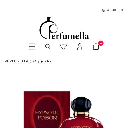
POLSKI
ZŁ
Produkty w koszyku
Otwórz wyszukiwarkę
PERFUMELLA
Oryginalne