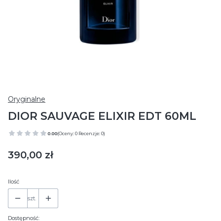
Oryginalne
DIOR SAUVAGE ELIXIR EDT 60ML
0.00
(Oceny: 0 Recenzje: 0)
Cena
390,00 zł
Ilość
szt.
Dostępność: