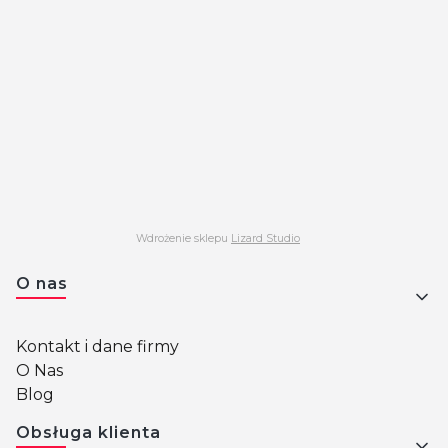
Wdrożenie sklepu
Lizard Studio
Linki w stopce
O nas
Kontakt i dane firmy
O Nas
Blog
Obsługa klienta