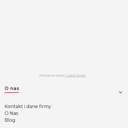
Wdrożenie sklepu
Lizard Studio
Linki w stopce
O nas
Kontakt i dane firmy
O Nas
Blog