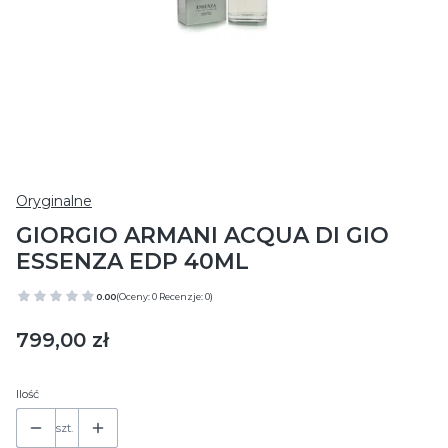
Oryginalne
GIORGIO ARMANI ACQUA DI GIO
ESSENZA EDP 40ML
0.00
(Oceny: 0 Recenzje: 0)
Cena
799,00 zł
Ilość
szt.