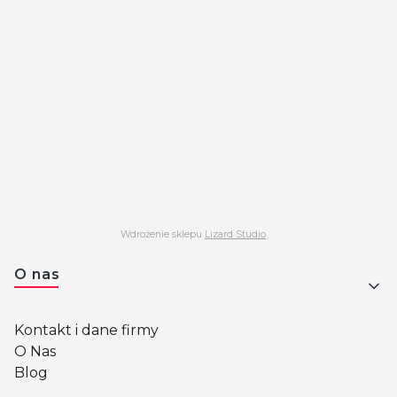
Wdrożenie sklepu
Lizard Studio
Linki w stopce
O nas
Kontakt i dane firmy
O Nas
Blog