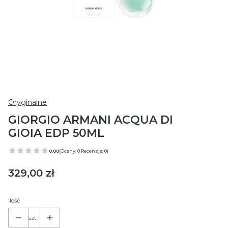
Oryginalne
GIORGIO ARMANI ACQUA DI
GIOIA EDP 50ML
0.00
(Oceny: 0 Recenzje: 0)
Cena
329,00 zł
Ilość
szt.