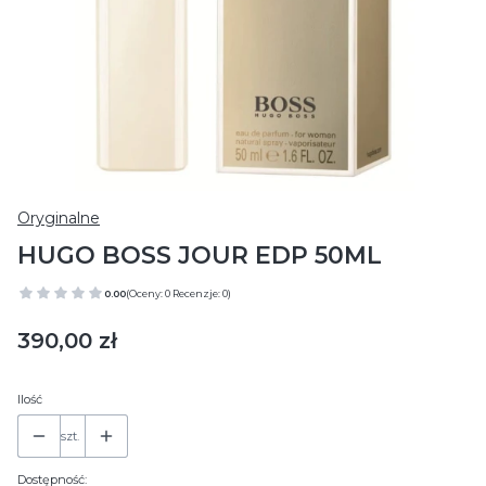
Oryginalne
HUGO BOSS JOUR EDP 50ML
0.00
(Oceny: 0 Recenzje: 0)
Cena
390,00 zł
Ilość
szt.
Dostępność: