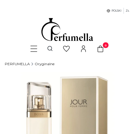
POLSKI
ZŁ
Produkty w koszyku
Otwórz wyszukiwarkę
PERFUMELLA
Oryginalne