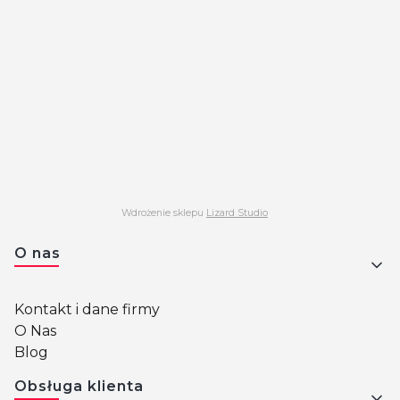
Wdrożenie sklepu
Lizard Studio
Linki w stopce
O nas
Kontakt i dane firmy
O Nas
Blog
Obsługa klienta