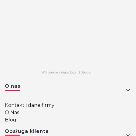
Wdrożenie sklepu
Lizard Studio
Linki w stopce
O nas
Kontakt i dane firmy
O Nas
Blog
Obsługa klienta