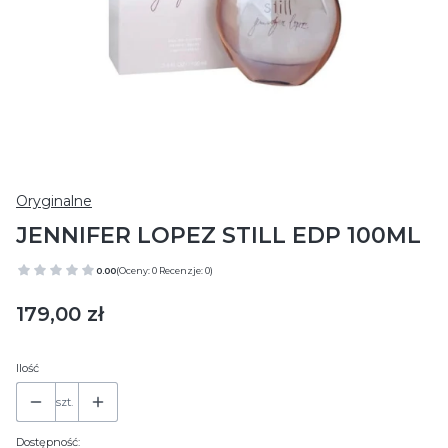
Oryginalne
JENNIFER LOPEZ STILL EDP 100ML
0.00
(Oceny: 0 Recenzje: 0)
Cena
179,00 zł
Ilość
szt.
Dostępność: