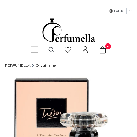
POLSKI
ZŁ
Produkty w koszyku
Otwórz wyszukiwarkę
PERFUMELLA
Oryginalne