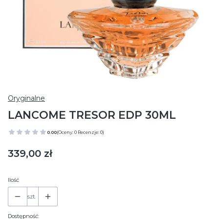
Oryginalne
LANCOME TRESOR EDP 30ML
0.00
(Oceny: 0 Recenzje: 0)
Cena
339,00 zł
Ilość
szt.
Dostępność: