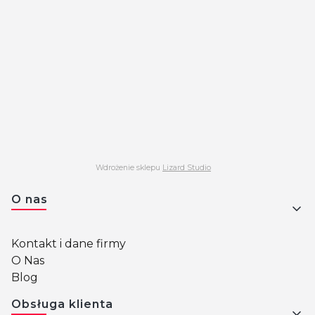
Wdrożenie sklepu
Lizard Studio
Linki w stopce
O nas
Kontakt i dane firmy
O Nas
Blog
Obsługa klienta