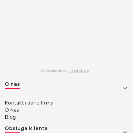
Wdrożenie sklepu
Lizard Studio
Linki w stopce
O nas
Kontakt i dane firmy
O Nas
Blog
Obsługa klienta