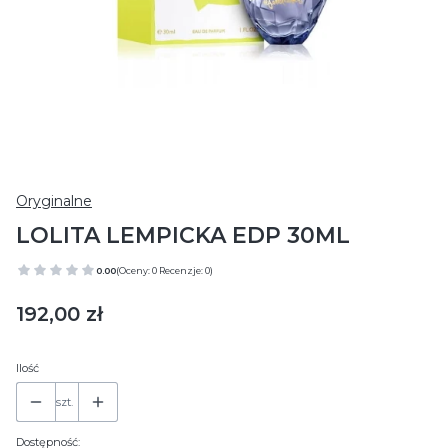
Oryginalne
LOLITA LEMPICKA EDP 30ML
0.00
(Oceny: 0 Recenzje: 0)
Cena
192,00 zł
Ilość
szt.
Dostępność: