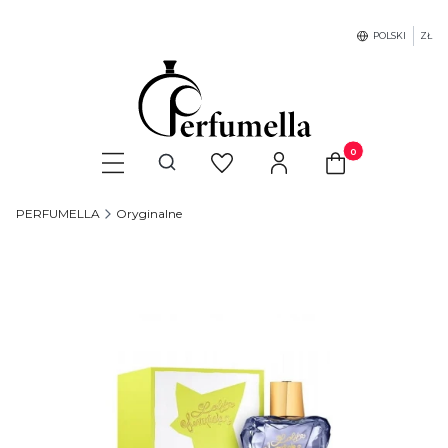
POLSKI
ZŁ
Produkty w koszyku
Otwórz wyszukiwarkę
PERFUMELLA
Oryginalne