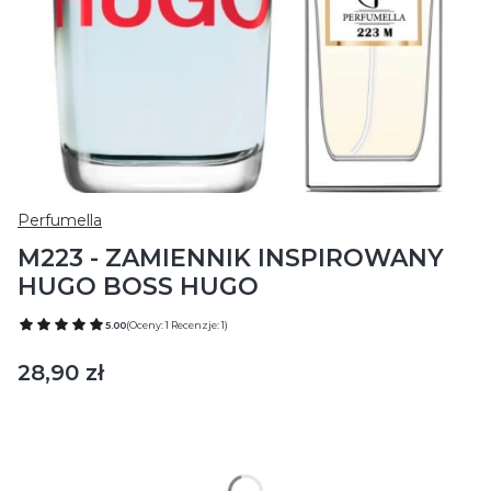
Perfumella
M223 - ZAMIENNIK INSPIROWANY
HUGO BOSS HUGO
5.00
(Oceny: 1 Recenzje: 1)
Cena
28,90 zł
Wybierz wariant produktu:
Poszczególne warianty mogą różnić się ceną