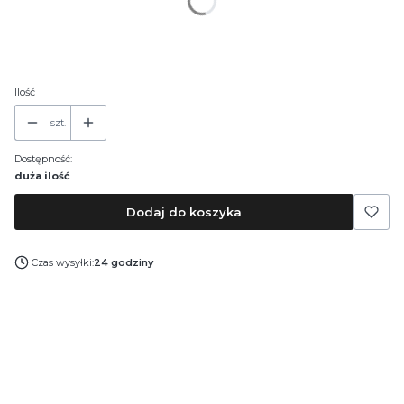
*
Pojemność
30 ml
50 ml
100 ml
Ilość
szt.
Dostępność:
duża ilość
Dodaj do koszyka
Czas wysyłki:
24 godziny