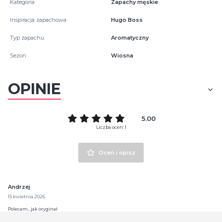
Kategoria
Zapachy męskie
Inspiracja zapachowa
Hugo Boss
Typ zapachu
Aromatyczny
Sezon
Wiosna
OPINIE
5.00
Liczba ocen: 1
Oceń i opisz
Andrzej
15 kwietnia 2026
Polecam...jak oryginał