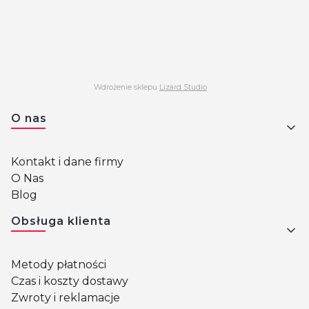
Wdrożenie sklepu
Lizard Studio
Linki w stopce
O nas
Kontakt i dane firmy
O Nas
Blog
Obsługa klienta
Metody płatności
Czas i koszty dostawy
Zwroty i reklamacje