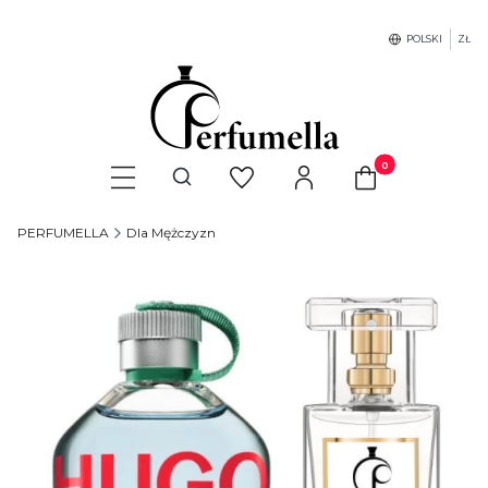
POLSKI
ZŁ
Produkty w koszyku
Otwórz wyszukiwarkę
PERFUMELLA
Dla Mężczyzn