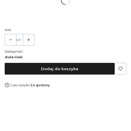
*
Pojemność
30 ml
50 ml
100 ml
Ilość
szt.
Dostępność:
duża ilość
Dodaj do koszyka
Czas wysyłki:
24 godziny