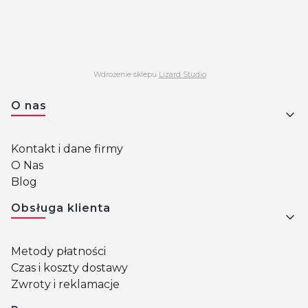
Wdrożenie sklepu
Lizard Studio
Linki w stopce
O nas
Kontakt i dane firmy
O Nas
Blog
Obsługa klienta
Metody płatności
Czas i koszty dostawy
Zwroty i reklamacje