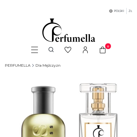
POLSKI
ZŁ
Produkty w koszyku
Otwórz wyszukiwarkę
PERFUMELLA
Dla Mężczyzn