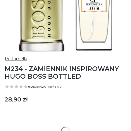
Perfumella
M234 - ZAMIENNIK INSPIROWANY
HUGO BOSS BOTTLED
0.00
(Oceny: 0 Recenzje: 0)
Cena
28,90 zł
Wybierz wariant produktu:
Poszczególne warianty mogą różnić się ceną