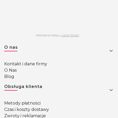
Wdrożenie sklepu
Lizard Studio
Linki w stopce
O nas
Kontakt i dane firmy
O Nas
Blog
Obsługa klienta
Metody płatności
Czas i koszty dostawy
Zwroty i reklamacje