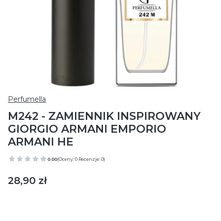
Perfumella
M242 - ZAMIENNIK INSPIROWANY
GIORGIO ARMANI EMPORIO
ARMANI HE
0.00
(Oceny: 0 Recenzje: 0)
Cena
28,90 zł
Wybierz wariant produktu:
Poszczególne warianty mogą różnić się ceną