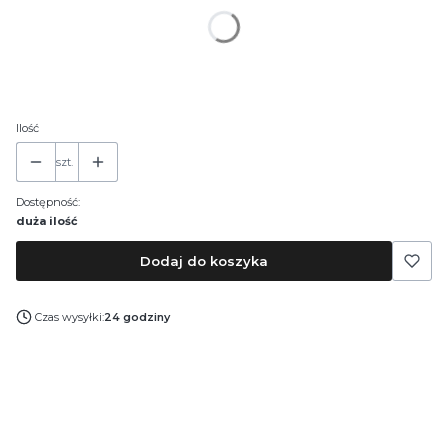
*
Pojemność
30 ml
50 ml
100 ml
Ilość
szt.
Dostępność:
duża ilość
Dodaj do koszyka
Czas wysyłki:
24 godziny