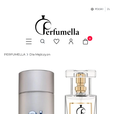
POLSKI
ZŁ
Produkty w koszyku
Otwórz wyszukiwarkę
PERFUMELLA
Dla Mężczyzn