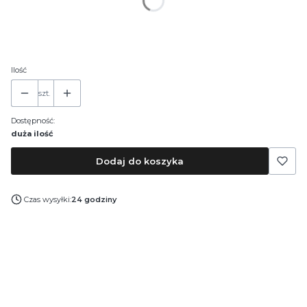
*
Pojemność
30 ml
50 ml
100 ml
Ilość
szt.
Dostępność:
duża ilość
Dodaj do koszyka
Czas wysyłki:
24 godziny