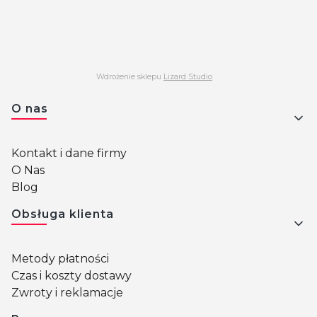
Wdrożenie sklepu
Lizard Studio
Linki w stopce
O nas
Kontakt i dane firmy
O Nas
Blog
Obsługa klienta
Metody płatności
Czas i koszty dostawy
Zwroty i reklamacje