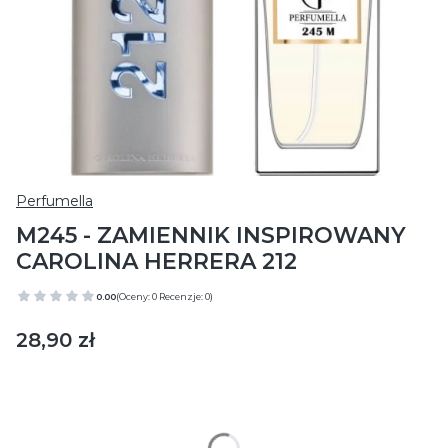
Perfumella
M245 - ZAMIENNIK INSPIROWANY
CAROLINA HERRERA 212
0.00
(Oceny: 0 Recenzje: 0)
Cena
28,90 zł
Wybierz wariant produktu:
Poszczególne warianty mogą różnić się ceną