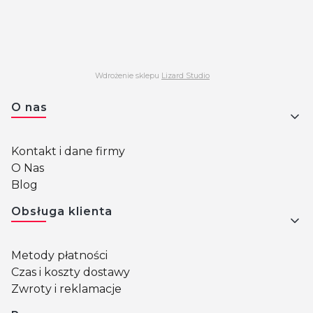
Wdrożenie sklepu
Lizard Studio
Linki w stopce
O nas
Kontakt i dane firmy
O Nas
Blog
Obsługa klienta
Metody płatności
Czas i koszty dostawy
Zwroty i reklamacje