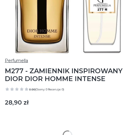
Perfumella
M277 - ZAMIENNIK INSPIROWANY
DIOR DIOR HOMME INTENSE
0.00
(Oceny: 0 Recenzje: 0)
Cena
28,90 zł
Wybierz wariant produktu:
Poszczególne warianty mogą różnić się ceną