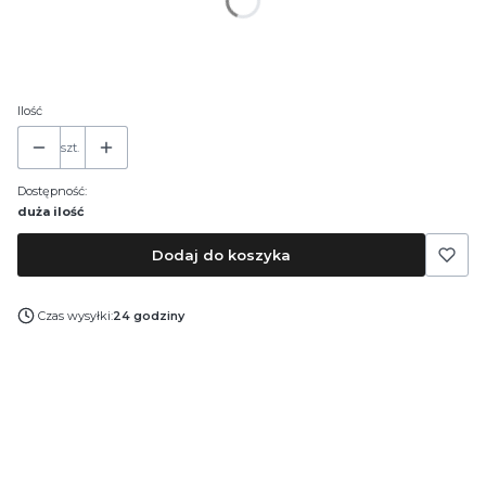
*
Pojemność
30 ml
50 ml
100 ml
Ilość
szt.
Dostępność:
duża ilość
Dodaj do koszyka
Czas wysyłki:
24 godziny