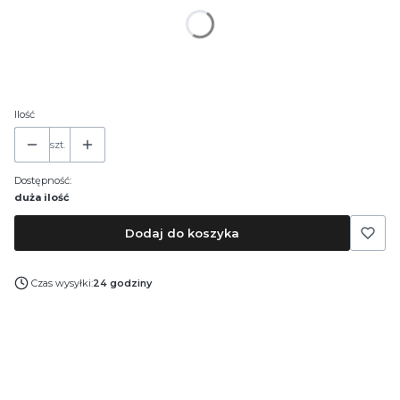
*
Pojemność
30 ml
50 ml
100 ml
Ilość
szt.
Dostępność:
duża ilość
Dodaj do koszyka
Czas wysyłki:
24 godziny