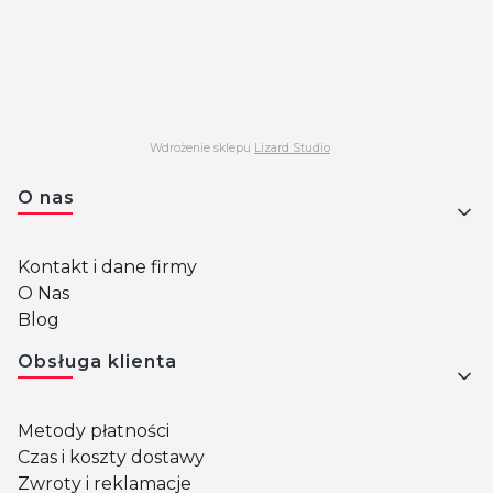
Wdrożenie sklepu
Lizard Studio
Linki w stopce
O nas
Kontakt i dane firmy
O Nas
Blog
Obsługa klienta
Metody płatności
Czas i koszty dostawy
Zwroty i reklamacje