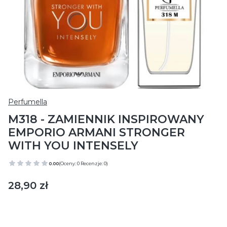
Perfumella
M318 - ZAMIENNIK INSPIROWANY
EMPORIO ARMANI STRONGER
WITH YOU INTENSELY
0.00
(Oceny: 0 Recenzje: 0)
Cena
28,90 zł
Wybierz wariant produktu:
Poszczególne warianty mogą różnić się ceną