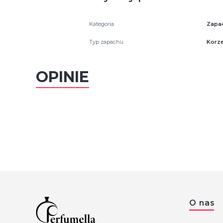
Kategoria
Zapa
Typ zapachu
Korz
OPINIE
Linki 
O nas