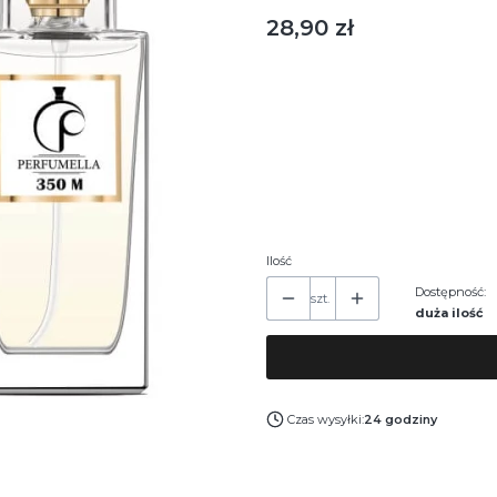
Cena
28,90 zł
Wybierz wariant produktu:
Poszczególne warianty mogą różnić si
*
Pojemność
30 ml
50 ml
100 ml
Ilość
Dostępność:
szt.
duża ilość
Czas wysyłki:
24 godziny