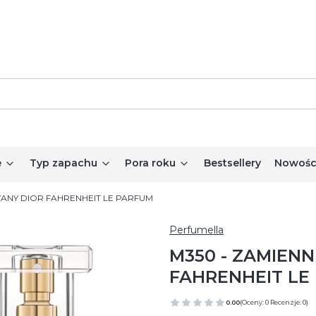
e
Typ zapachu
Pora roku
Bestsellery
Nowośc
WANY DIOR FAHRENHEIT LE PARFUM
Perfumella
M350 - ZAMIENN
FAHRENHEIT LE
0.00
(Oceny: 0 Recenzje: 0)