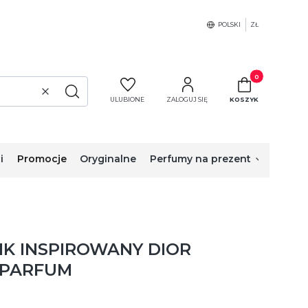
POLSKI
ZŁ
Produkty w koszy
Wyczyść
Szukaj
ULUBIONE
ZALOGUJ SIĘ
KOSZYK
i
Promocje
Oryginalne
Perfumy na prezent
IK INSPIROWANY DIOR
 PARFUM