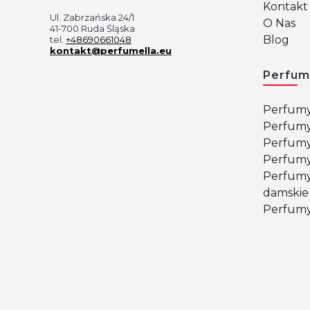
Kontakt 
Ul. Zabrzańska 24/1
O Nas
41-700 Ruda Śląska
Blog
tel.
+48690661048
kontakt@perfumella.eu
Perfum
Perfumy
Perfumy
Perfumy
Perfumy
Perfumy
damskie
Perfumy