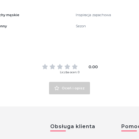
chy męskie
Inspiracja zapachowa
enny
Sezon
0.00
Liczba ocen: 0
Oceń i opisz
w stopce
Obsługa klienta
Pomo