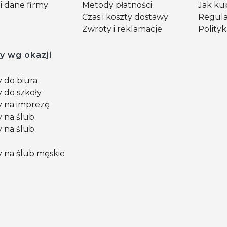
i dane firmy
Metody płatności
Jak k
Czas i koszty dostawy
Regul
Zwroty i reklamacje
Polity
y wg okazji
 do biura
 do szkoły
 na imprezę
 na ślub
 na ślub
 na ślub męskie