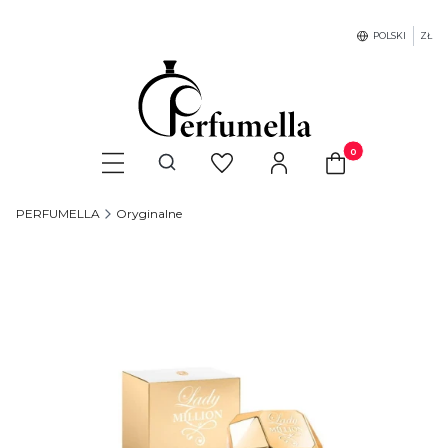
POLSKI
ZŁ
Produkty w koszyku
Otwórz wyszukiwarkę
PERFUMELLA
Oryginalne