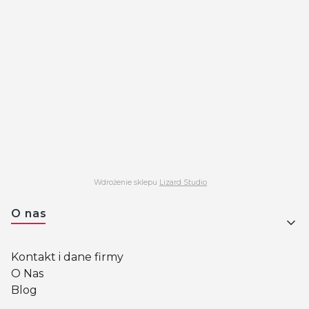
Wdrożenie sklepu
Lizard Studio
Linki w stopce
O nas
Kontakt i dane firmy
O Nas
Blog