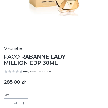
Oryginalne
PACO RABANNE LADY
MILLION EDP 30ML
0.00
(Oceny: 0 Recenzje: 0)
Cena
285,00 zł
Ilość
szt.