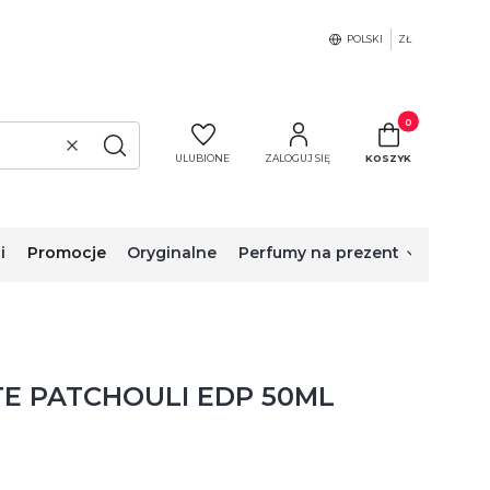
POLSKI
ZŁ
Produkty w koszy
Wyczyść
Szukaj
ULUBIONE
ZALOGUJ SIĘ
KOSZYK
i
Promocje
Oryginalne
Perfumy na prezent
E PATCHOULI EDP 50ML