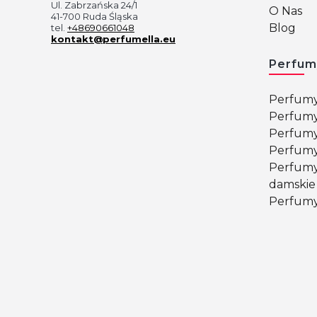
Ul. Zabrzańska 24/1
O Nas
41-700 Ruda Śląska
Blog
tel.
+48690661048
kontakt@perfumella.eu
Perfum
Perfumy
Perfumy
Perfumy
Perfumy
Perfumy
damskie
Perfumy