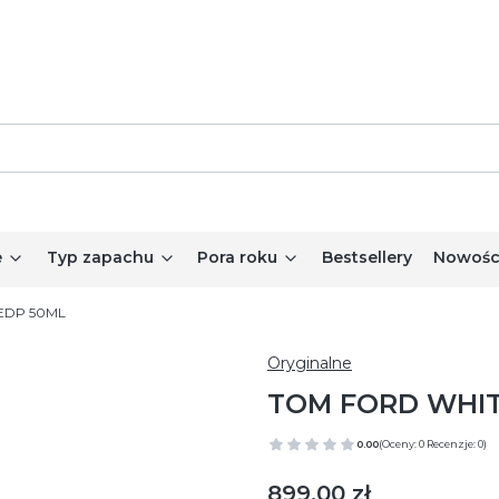
e
Typ zapachu
Pora roku
Bestsellery
Nowośc
EDP 50ML
Oryginalne
TOM FORD WHIT
0.00
(Oceny: 0 Recenzje: 0)
Cena
899,00 zł