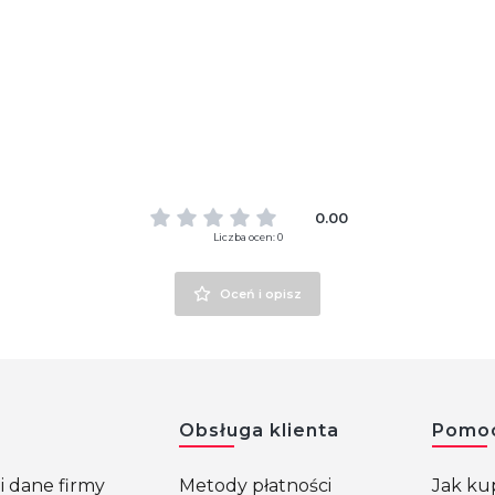
0.00
Liczba ocen: 0
Oceń i opisz
w stopce
Obsługa klienta
Pomo
i dane firmy
Metody płatności
Jak k