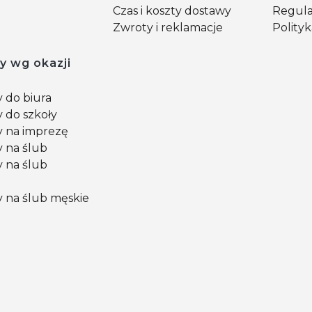
Czas i koszty dostawy
Regul
Zwroty i reklamacje
Polity
y wg okazji
 do biura
 do szkoły
 na imprezę
 na ślub
 na ślub
 na ślub męskie