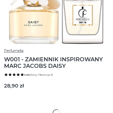
Perfumella
W001 - ZAMIENNIK INSPIROWANY
MARC JACOBS DAISY
5.00
(Oceny: 1 Recenzje: 0)
Cena
28,90 zł
Wybierz wariant produktu:
Poszczególne warianty mogą różnić się ceną