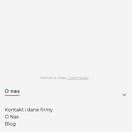
Wdrożenie sklepu
Lizard Studio
Linki w stopce
O nas
Kontakt i dane firmy
O Nas
Blog