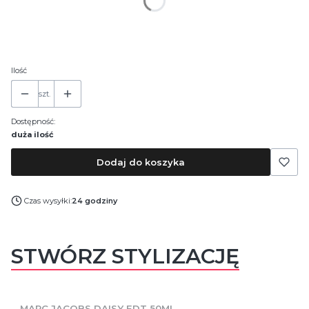
*
Pojemność
30 ml
50 ml
100 ml
Ilość
szt.
Dostępność:
duża ilość
Dodaj do koszyka
Czas wysyłki:
24 godziny
STWÓRZ STYLIZACJĘ
MARC JACOBS DAISY EDT 50ML