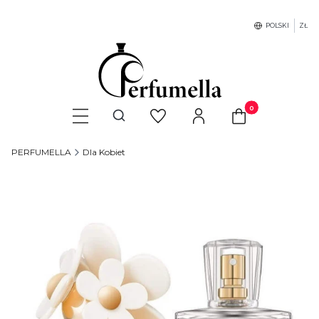
POLSKI
ZŁ
Produkty w koszyku
Otwórz wyszukiwarkę
PERFUMELLA
Dla Kobiet