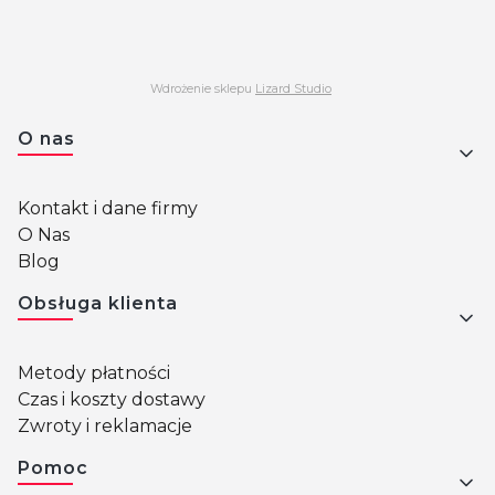
Wdrożenie sklepu
Lizard Studio
Linki w stopce
O nas
Kontakt i dane firmy
O Nas
Blog
Obsługa klienta
Metody płatności
Czas i koszty dostawy
Zwroty i reklamacje
Pomoc