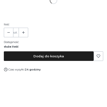
*
Pojemność
30 ml
50 ml
100 ml
Ilość
szt.
Dostępność:
duża ilość
Dodaj do koszyka
Czas wysyłki:
24 godziny