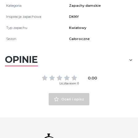
Kategoria
Zapachy damskie
Inspiracja zapachowa
DKNY
Typ zapachu
Kwiatowy
Sezon
Całoroczne
OPINIE
0.00
Liczba ocen: 0
Oceń i opisz