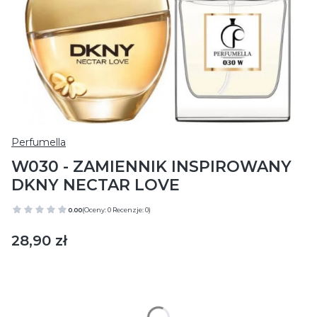
Perfumella
W030 - ZAMIENNIK INSPIROWANY
DKNY NECTAR LOVE
0.00
(Oceny: 0 Recenzje: 0)
Cena
28,90 zł
Wybierz wariant produktu:
Poszczególne warianty mogą różnić się ceną