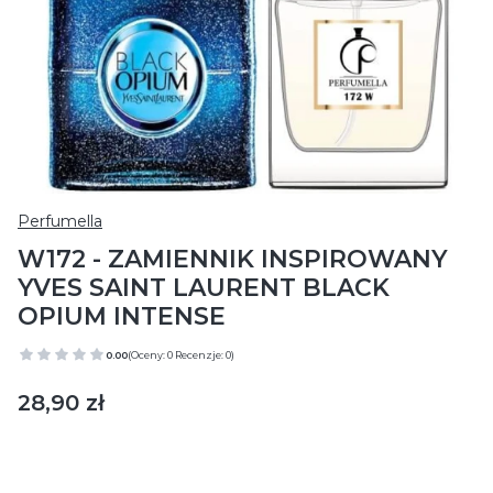
Perfumella
W172 - ZAMIENNIK INSPIROWANY
YVES SAINT LAURENT BLACK
OPIUM INTENSE
0.00
(Oceny: 0 Recenzje: 0)
Cena
28,90 zł
Wybierz wariant produktu:
Poszczególne warianty mogą różnić się ceną