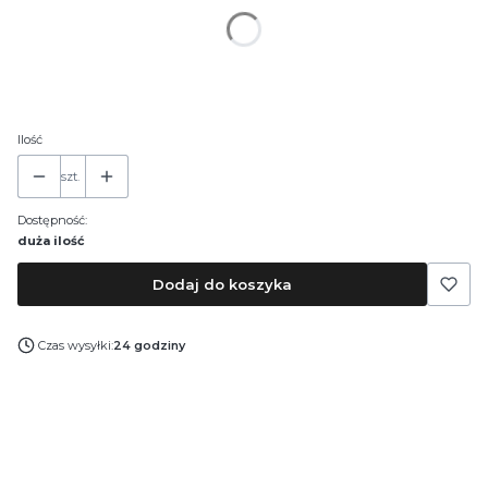
*
Pojemność
30 ml
50 ml
100 ml
Ilość
szt.
Dostępność:
duża ilość
Dodaj do koszyka
Czas wysyłki:
24 godziny