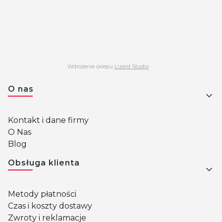
Wdrożenie sklepu
Lizard Studio
Linki w stopce
O nas
Kontakt i dane firmy
O Nas
Blog
Obsługa klienta
Metody płatności
Czas i koszty dostawy
Zwroty i reklamacje