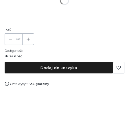
*
Pojemność
30 ml
50 ml
100 ml
Ilość
szt.
Dostępność:
duża ilość
Dodaj do koszyka
Czas wysyłki:
24 godziny