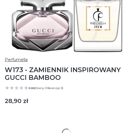
Perfumella
W173 - ZAMIENNIK INSPIROWANY
GUCCI BAMBOO
0.00
(Oceny: 0 Recenzje: 0)
Cena
28,90 zł
Wybierz wariant produktu:
Poszczególne warianty mogą różnić się ceną