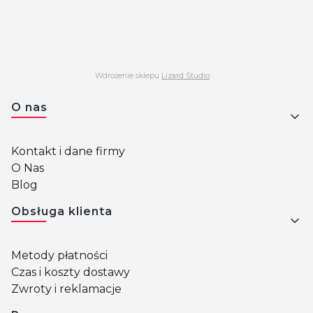
Wdrożenie sklepu
Lizard Studio
Linki w stopce
O nas
Kontakt i dane firmy
O Nas
Blog
Obsługa klienta
Metody płatności
Czas i koszty dostawy
Zwroty i reklamacje