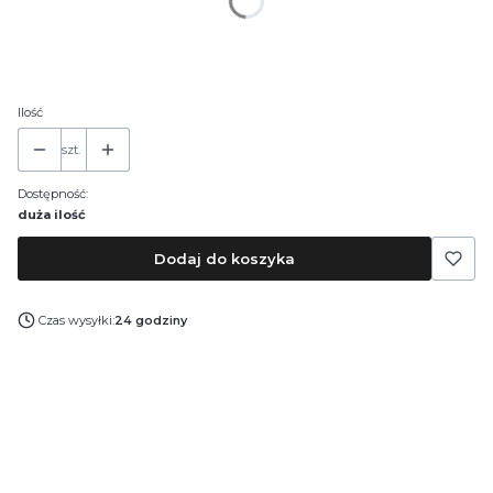
*
Pojemność
30 ml
50 ml
100 ml
Ilość
szt.
Dostępność:
duża ilość
Dodaj do koszyka
Czas wysyłki:
24 godziny