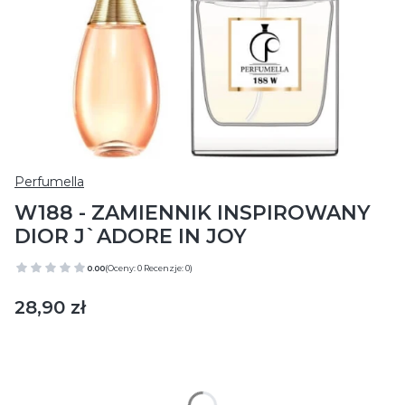
Perfumella
W188 - ZAMIENNIK INSPIROWANY
DIOR J`ADORE IN JOY
0.00
(Oceny: 0 Recenzje: 0)
Cena
28,90 zł
Wybierz wariant produktu:
Poszczególne warianty mogą różnić się ceną