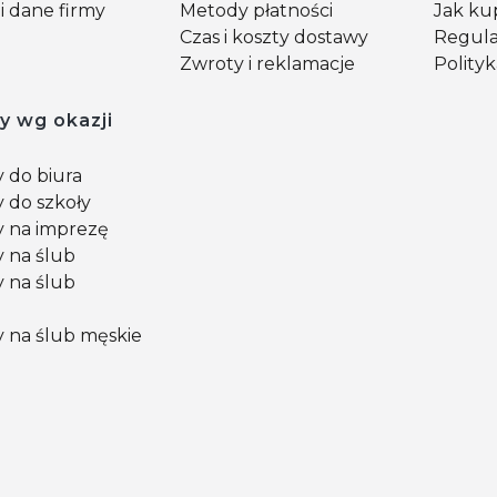
i dane firmy
Metody płatności
Jak k
Czas i koszty dostawy
Regul
Zwroty i reklamacje
Polity
y wg okazji
 do biura
 do szkoły
 na imprezę
 na ślub
 na ślub
 na ślub męskie