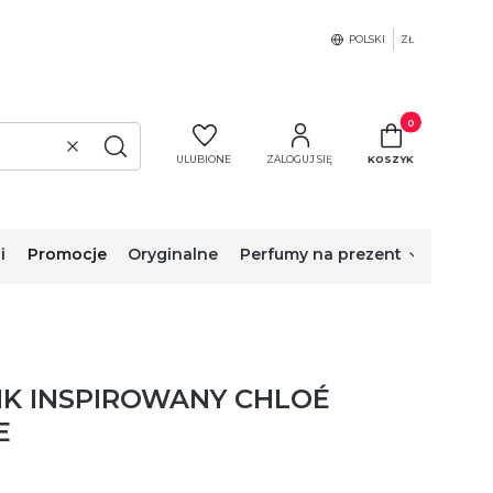
POLSKI
ZŁ
Produkty w koszy
Wyczyść
Szukaj
ULUBIONE
ZALOGUJ SIĘ
KOSZYK
i
Promocje
Oryginalne
Perfumy na prezent
IK INSPIROWANY CHLOÉ
E