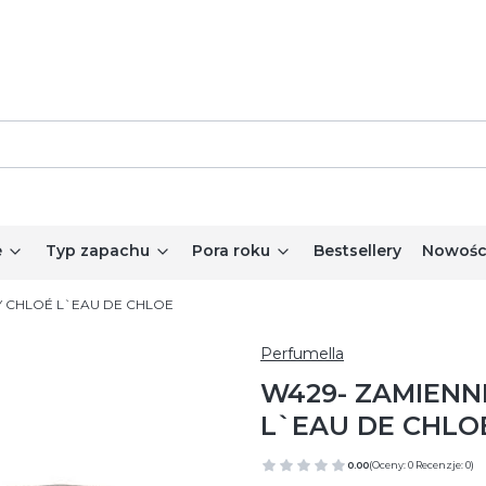
e
Typ zapachu
Pora roku
Bestsellery
Nowośc
Y CHLOÉ L`EAU DE CHLOE
Perfumella
W429- ZAMIENN
L`EAU DE CHLO
0.00
(Oceny: 0 Recenzje: 0)