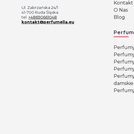
Kontakt 
Ul. Zabrzańska 24/1
O Nas
41-700 Ruda Śląska
Blog
tel.
+48690661048
kontakt@perfumella.eu
Perfum
Perfumy
Perfumy
Perfumy
Perfumy
Perfumy
damskie
Perfumy