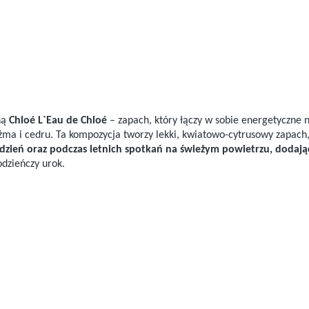
ną
Chloé L`Eau de Chloé
– zapach, który łączy w sobie energetyczne 
żma i cedru. Ta kompozycja tworzy lekki, kwiatowo-cytrusowy zapach, 
 dzień oraz podczas letnich spotkań na świeżym powietrzu, dodając 
odzieńczy urok.