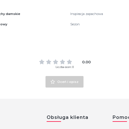
chy damskie
Inspiracja zapachowa
rowy
Sezon
0.00
Liczba ocen: 0
Oceń i opisz
w stopce
Obsługa klienta
Pomo