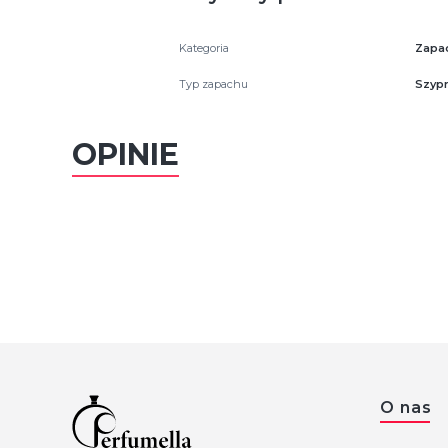
Kategoria
Zapa
Typ zapachu
Szyp
OPINIE
Linki 
O nas