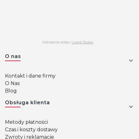
Wdrożenie sklepu
Lizard Studio
Linki w stopce
O nas
Kontakt i dane firmy
O Nas
Blog
Obsługa klienta
Metody płatności
Czas i koszty dostawy
Zwroty i reklamacje