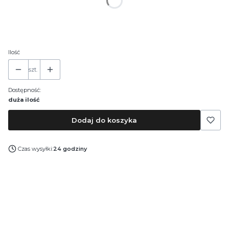
*
Pojemność
30 ml
50 ml
100 ml
Ilość
szt.
Dostępność:
duża ilość
Dodaj do koszyka
Czas wysyłki:
24 godziny