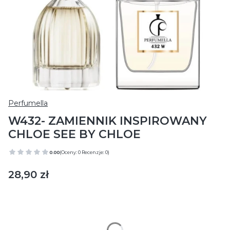
Perfumella
W432- ZAMIENNIK INSPIROWANY
CHLOE SEE BY CHLOE
0.00
(Oceny: 0 Recenzje: 0)
Cena
28,90 zł
Wybierz wariant produktu:
Poszczególne warianty mogą różnić się ceną