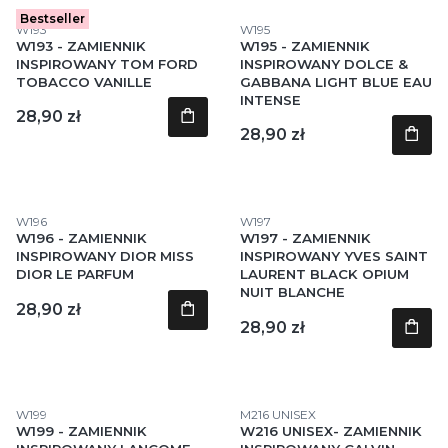
Bestseller
Kod produktu
Kod produktu
W193
W195
W193 - ZAMIENNIK
W195 - ZAMIENNIK
INSPIROWANY TOM FORD
INSPIROWANY DOLCE &
TOBACCO VANILLE
GABBANA LIGHT BLUE EAU
INTENSE
Cena
28,90 zł
Cena
28,90 zł
Kod produktu
Kod produktu
W196
W197
W196 - ZAMIENNIK
W197 - ZAMIENNIK
INSPIROWANY DIOR MISS
INSPIROWANY YVES SAINT
DIOR LE PARFUM
LAURENT BLACK OPIUM
NUIT BLANCHE
Cena
28,90 zł
Cena
28,90 zł
Kod produktu
Kod produktu
W199
M216 UNISEX
W199 - ZAMIENNIK
W216 UNISEX- ZAMIENNIK