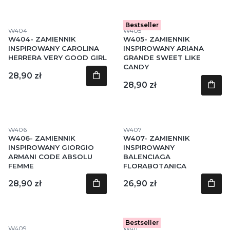
Bestseller
Kod produktu
Kod produktu
W404
W405
W404- ZAMIENNIK
W405- ZAMIENNIK
INSPIROWANY CAROLINA
INSPIROWANY ARIANA
HERRERA VERY GOOD GIRL
GRANDE SWEET LIKE
CANDY
Cena
28,90 zł
Cena
28,90 zł
Kod produktu
Kod produktu
W406
W407
W406- ZAMIENNIK
W407- ZAMIENNIK
INSPIROWANY GIORGIO
INSPIROWANY
ARMANI CODE ABSOLU
BALENCIAGA
FEMME
FLORABOTANICA
Cena
Cena
28,90 zł
26,90 zł
Bestseller
Kod produktu
Kod produktu
W409
W411