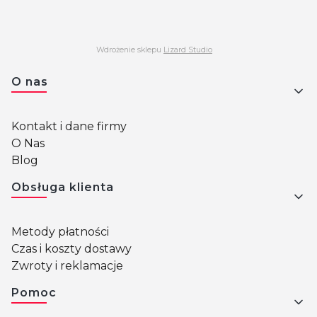
Wdrożenie sklepu
Lizard Studio
Linki w stopce
O nas
Kontakt i dane firmy
O Nas
Blog
Obsługa klienta
Metody płatności
Czas i koszty dostawy
Zwroty i reklamacje
Pomoc