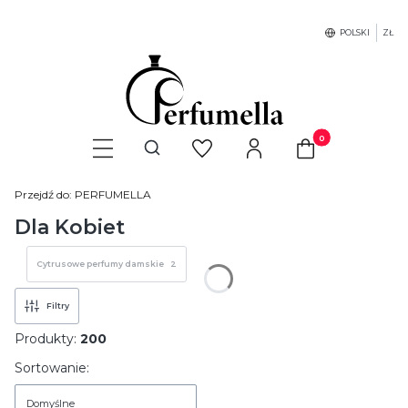
POLSKI
ZŁ
Produkty w koszyku
Otwórz wyszukiwarkę
Przejdź do:
PERFUMELLA
Dla Kobiet
Cytrusowe perfumy damskie
2
Filtry
Produkty:
200
Lista produktów
Sortowanie:
Domyślne