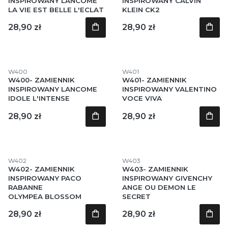
INSPIROWANY LANCOME
INSPIROWANY CALVIN
LA VIE EST BELLE L'ECLAT
KLEIN CK2
Cena
Cena
28,90 zł
28,90 zł
Kod produktu
Kod produktu
W400
W401
W400- ZAMIENNIK
W401- ZAMIENNIK
INSPIROWANY LANCOME
INSPIROWANY VALENTINO
IDOLE L'INTENSE
VOCE VIVA
Cena
Cena
28,90 zł
28,90 zł
Kod produktu
Kod produktu
W402
W403
W402- ZAMIENNIK
W403- ZAMIENNIK
INSPIROWANY PACO
INSPIROWANY GIVENCHY
RABANNE
ANGE OU DEMON LE
OLYMPEA BLOSSOM
SECRET
Cena
Cena
28,90 zł
28,90 zł