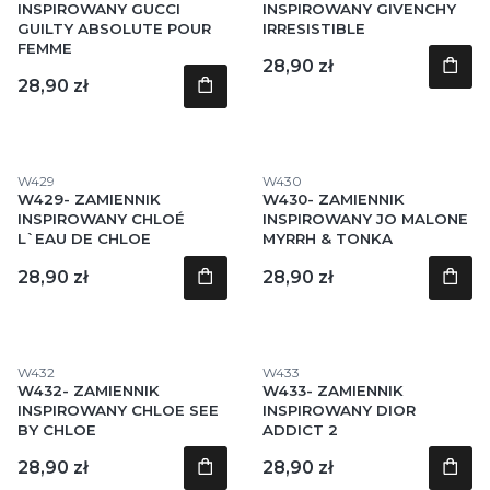
INSPIROWANY GUCCI
INSPIROWANY GIVENCHY
GUILTY ABSOLUTE POUR
IRRESISTIBLE
FEMME
Cena
28,90 zł
Cena
28,90 zł
Kod produktu
Kod produktu
W429
W430
W429- ZAMIENNIK
W430- ZAMIENNIK
INSPIROWANY CHLOÉ
INSPIROWANY JO MALONE
L`EAU DE CHLOE
MYRRH & TONKA
Cena
Cena
28,90 zł
28,90 zł
Kod produktu
Kod produktu
W432
W433
W432- ZAMIENNIK
W433- ZAMIENNIK
INSPIROWANY CHLOE SEE
INSPIROWANY DIOR
BY CHLOE
ADDICT 2
Cena
Cena
28,90 zł
28,90 zł