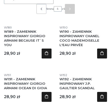
Strona
z 6
Poprzednie produkty
Następne produkty
Kod produktu
Kod produktu
W189
W190
W189 - ZAMIENNIK
W190 - ZAMIENNIK
INSPIROWANY GIORGIO
INSPIROWANY CHANEL
ARMANI BECAUSE IT`S
COCO MADEMOISELLE
YOU
L'EAU PRIVÉE
Cena
Cena
28,90 zł
28,90 zł
Kod produktu
Kod produktu
W191
W192
W191 - ZAMIENNIK
W192 - ZAMIENNIK
INSPIROWANY GIORGIO
INSPIROWANY J.P.
ARMANI OCEAN DI GIOIA
GAULTIER SCANDAL
Cena
Cena
28,90 zł
28,90 zł