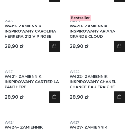
Bestseller
Kod produktu
Kod produktu
W419
W420
W419- ZAMIENNIK
W420- ZAMIENNIK
INSPIROWANY CAROLINA
INSPIROWANY ARIANA
HERRERA 212 VIP ROSE
GRANDE CLOUD
Cena
Cena
28,90 zł
28,90 zł
Kod produktu
Kod produktu
W421
W422
W421- ZAMIENNIK
W422- ZAMIENNIK
INSPIROWANY CARTIER LA
INSPIROWANY CHANEL
PANTHERE
CHANCE EAU FRAICHE
Cena
Cena
28,90 zł
28,90 zł
Kod produktu
Kod produktu
W424
W427
W424- ZAMIENNIK
W427- ZAMIENNIK