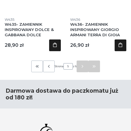
Kod produktu
Kod produktu
W435
W436
W435- ZAMIENNIK
W436- ZAMIENNIK
INSPIROWANY DOLCE &
INSPIROWANY GIORGIO
GABBANA DOLCE
ARMANI TERRA DI GIOIA
Cena
Cena
28,90 zł
26,90 zł
Strona
z 6
Wróć do pierwszej strony z produktami
Przejdź do ostatniej 
Darmowa dostawa do paczkomatu już
od 180 zł!