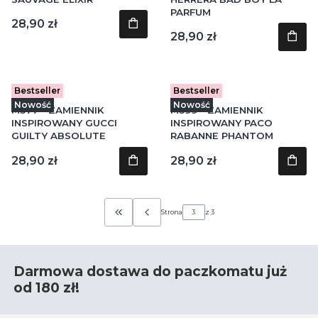
PARFUM
Cena
28,90 zł
Cena
28,90 zł
Bestseller
Bestseller
Kod produktu
Kod produktu
M377
M399
Nowość
Nowość
M377 - ZAMIENNIK
M399 - ZAMIENNIK
INSPIROWANY GUCCI
INSPIROWANY PACO
GUILTY ABSOLUTE
RABANNE PHANTOM
Cena
Cena
28,90 zł
28,90 zł
Strona
z 3
Wróć do pierwszej strony z produktami
Darmowa dostawa do paczkomatu już
od 180 zł!