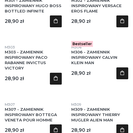
M301 - ZAMIENNIK
M302 - ZAMIENNIK
INSPIROWANY HUGO BOSS
INSPIROWANY VERSACE
BOTTLED INFINITE
EROS FLAME
Cena
Cena
28,90 zł
28,90 zł
Bestseller
Kod produktu
Kod produktu
M303
M306
M303 - ZAMIENNIK
M306 - ZAMIENNIK
INSPIROWANY PACO
INSPIROWANY CALVIN
RABANNE INVICTUS
KLEIN MAN
VICTORY
Cena
28,90 zł
Cena
28,90 zł
Kod produktu
Kod produktu
M307
M309
M307 - ZAMIENNIK
M309 - ZAMIENNIK
INSPIROWANY BOTTEGA
INSPIROWANY THIERRY
VENETA POUR HOMME
MUGLER ALIEN MAN
Cena
Cena
28,90 zł
28,90 zł