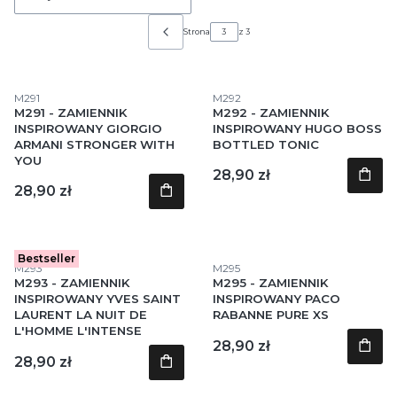
Strona
z 3
Poprzednie produkty
Kod produktu
Kod produktu
M291
M292
M291 - ZAMIENNIK
M292 - ZAMIENNIK
INSPIROWANY GIORGIO
INSPIROWANY HUGO BOSS
ARMANI STRONGER WITH
BOTTLED TONIC
YOU
Cena
28,90 zł
Cena
28,90 zł
Bestseller
Kod produktu
Kod produktu
M293
M295
M293 - ZAMIENNIK
M295 - ZAMIENNIK
INSPIROWANY YVES SAINT
INSPIROWANY PACO
LAURENT LA NUIT DE
RABANNE PURE XS
L'HOMME L'INTENSE
Cena
28,90 zł
Cena
28,90 zł