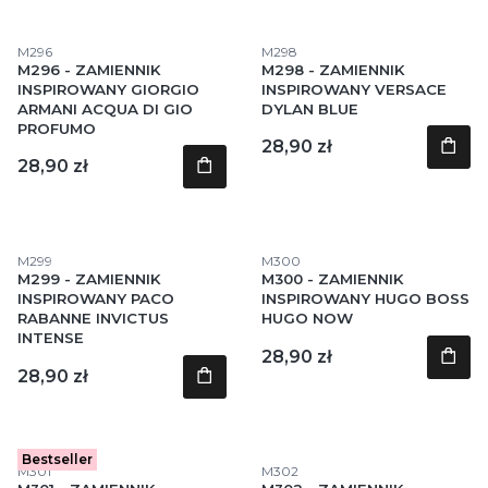
Kod produktu
Kod produktu
M296
M298
M296 - ZAMIENNIK
M298 - ZAMIENNIK
INSPIROWANY GIORGIO
INSPIROWANY VERSACE
ARMANI ACQUA DI GIO
DYLAN BLUE
PROFUMO
Cena
28,90 zł
Cena
28,90 zł
Kod produktu
Kod produktu
M299
M300
M299 - ZAMIENNIK
M300 - ZAMIENNIK
INSPIROWANY PACO
INSPIROWANY HUGO BOSS
RABANNE INVICTUS
HUGO NOW
INTENSE
Cena
28,90 zł
Cena
28,90 zł
Bestseller
Kod produktu
Kod produktu
M301
M302