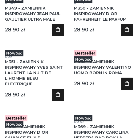
Kod produktu
Kod produktu
M349
M350
M349 - ZAMIENNIK
M350 - ZAMIENNIK
INSPIROWANY JEAN PAUL
INSPIROWANY DIOR
GAULTIER ULTRA MALE
FAHRENHEIT LE PARFUM
Cena
Cena
28,90 zł
28,90 zł
Nowość
Bestseller
Kod produktu
Kod produktu
M351
M360
Nowość
M351 - ZAMIENNIK
M360 - ZAMIENNIK
INSPIROWANY YVES SAINT
INSPIROWANY VALENTINO
LAURENT LA NUIT DE
UOMO BORN IN ROMA
L'HOMME BLEU
Cena
28,90 zł
ÉLECTRIQUE
Cena
28,90 zł
Bestseller
Nowość
Kod produktu
Kod produktu
M366
M369
Nowość
M366 - ZAMIENNIK
M369 - ZAMIENNIK
INSPIROWANY DIOR
INSPIROWANY CAROLINA
SAUVAGE ELIXIR
HERRERA BAD BOY LA