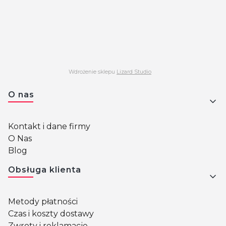
Wdrożenie sklepu
Lizard Studio
Linki w stopce
O nas
Kontakt i dane firmy
O Nas
Blog
Obsługa klienta
Metody płatności
Czas i koszty dostawy
Zwroty i reklamacje