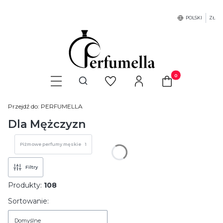
POLSKI
ZŁ
Produkty w koszyku
Otwórz wyszukiwarkę
Przejdź do:
PERFUMELLA
Dla Mężczyzn
Piżmowe perfumy męskie
1
Filtry
Produkty:
108
Lista produktów
Sortowanie:
Domyślne