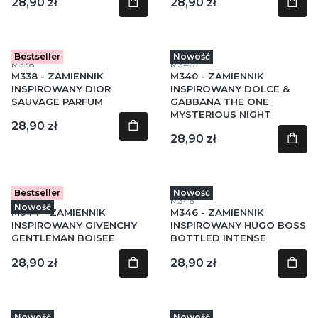
Cena
Cena
28,90 zł
28,90 zł
Bestseller
Nowość
Kod produktu
Kod produktu
M338
M340
M338 - ZAMIENNIK
M340 - ZAMIENNIK
INSPIROWANY DIOR
INSPIROWANY DOLCE &
SAUVAGE PARFUM
GABBANA THE ONE
MYSTERIOUS NIGHT
Cena
28,90 zł
Cena
28,90 zł
Bestseller
Nowość
Kod produktu
Kod produktu
M344
M346
Nowość
M344 - ZAMIENNIK
M346 - ZAMIENNIK
INSPIROWANY GIVENCHY
INSPIROWANY HUGO BOSS
GENTLEMAN BOISEE
BOTTLED INTENSE
Cena
Cena
28,90 zł
28,90 zł
Nowość
Nowość