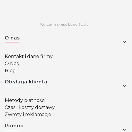
Wdrożenie sklepu
Lizard Studio
Linki w stopce
O nas
Kontakt i dane firmy
O Nas
Blog
Obsługa klienta
Metody płatności
Czas i koszty dostawy
Zwroty i reklamacje
Pomoc