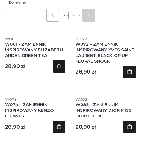
Domyślne
Strona
z 3
Poprzednie produkty
Następne produkty
Kod produktu
Kod produktu
W061
W072
W061 - ZAMIENNIK
W072 - ZAMIENNIK
INSPIROWANY ELIZABETH
INSPIROWANY YVES SAINT
ARDEN GREEN TEA
LAURENT BLACK OPIUM
FLORAL SHOCK
Cena
28,90 zł
Cena
28,90 zł
Kod produktu
Kod produktu
W074
W082
W074 - ZAMIENNIK
W082 - ZAMIENNIK
INSPIROWANY KENZO
INSPIROWANY DIOR MISS
FLOWER
DIOR CHERIE
Cena
Cena
28,90 zł
28,90 zł