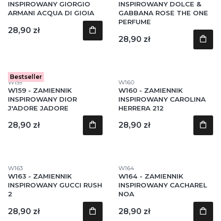
INSPIROWANY GIORGIO
INSPIROWANY DOLCE &
ARMANI ACQUA DI GIOIA
GABBANA ROSE THE ONE
PERFUME
Cena
28,90 zł
Cena
28,90 zł
Bestseller
Kod produktu
Kod produktu
W159
W160
W159 - ZAMIENNIK
W160 - ZAMIENNIK
INSPIROWANY DIOR
INSPIROWANY CAROLINA
J'ADORE JADORE
HERRERA 212
Cena
Cena
28,90 zł
28,90 zł
Kod produktu
Kod produktu
W163
W164
W163 - ZAMIENNIK
W164 - ZAMIENNIK
INSPIROWANY GUCCI RUSH
INSPIROWANY CACHAREL
2
NOA
Cena
Cena
28,90 zł
28,90 zł