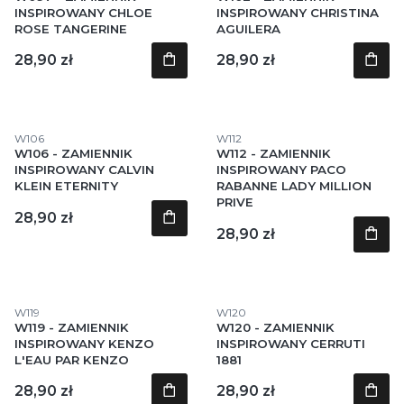
INSPIROWANY CHLOE
INSPIROWANY CHRISTINA
ROSE TANGERINE
AGUILERA
Cena
Cena
28,90 zł
28,90 zł
Kod produktu
Kod produktu
W106
W112
W106 - ZAMIENNIK
W112 - ZAMIENNIK
INSPIROWANY CALVIN
INSPIROWANY PACO
KLEIN ETERNITY
RABANNE LADY MILLION
PRIVE
Cena
28,90 zł
Cena
28,90 zł
Kod produktu
Kod produktu
W119
W120
W119 - ZAMIENNIK
W120 - ZAMIENNIK
INSPIROWANY KENZO
INSPIROWANY CERRUTI
L'EAU PAR KENZO
1881
Cena
Cena
28,90 zł
28,90 zł