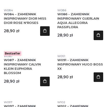
Kod produktu
Kod produktu
W084
W086
W084 - ZAMIENNIK
W086 - ZAMIENNIK
INSPIROWANY DIOR MISS
INSPIROWANY GUERLAIN
DIOR ROSE N'ROSES
AQUA ALLEGORIA
PASSIFLORA
Cena
28,90 zł
Cena
28,90 zł
Bestseller
Kod produktu
Kod produktu
W087
W091
W087 - ZAMIENNIK
W091 - ZAMIENNIK
INSPIROWANY CALVIN
INSPIROWANY HUGO BOSS
KLEIN EUPHORIA
XX
BLOSSOM
Cena
28,90 zł
Cena
28,90 zł
Kod produktu
Kod produktu
W097
W102
W097 - ZAMIENNIK
W102 - ZAMIENNIK