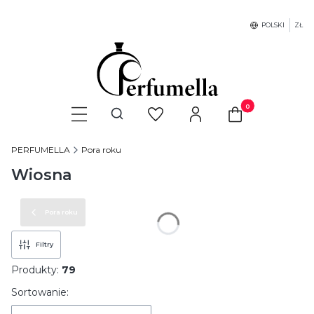
POLSKI
ZŁ
Produkty w koszyku
Otwórz wyszukiwarkę
PERFUMELLA
Pora roku
Wiosna
Pora roku
Filtry
Produkty:
79
Lista produktów
Sortowanie: