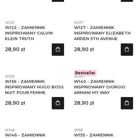
Kod produktu
Kod produktu
W122
W127
W122 - ZAMIENNIK
W127 - ZAMIENNIK
INSPIROWANY CALVIN
INSPIROWANY ELIZABETH
KLEIN TRUTH
ARDEN 5TH AVENUE
Cena
Cena
28,90 zł
28,90 zł
Bestseller
Kod produktu
Kod produktu
W136
W140
W136 - ZAMIENNIK
W140 - ZAMIENNIK
INSPIROWANY HUGO BOSS
INSPIROWANY GIORGIO
NUIT POUR FEMME
ARMANI MY WAY
Cena
Cena
28,90 zł
28,90 zł
Kod produktu
Kod produktu
W146
W155
W146 - ZAMIENNIK
W155 - ZAMIENNIK